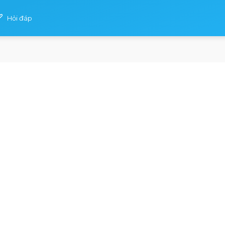
Hỏi đáp