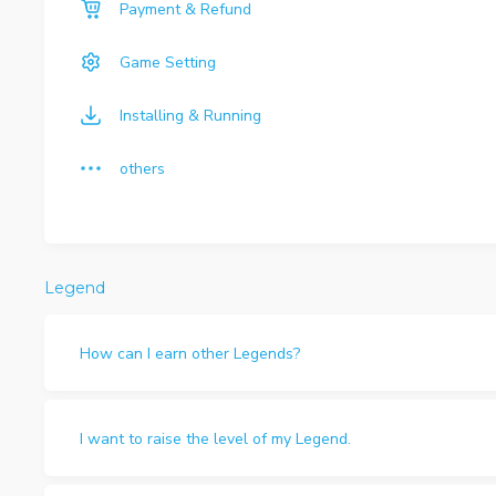
Payment & Refund
Game Setting
Installing & Running
others
Legend
How can I earn other Legends?
I want to raise the level of my Legend.