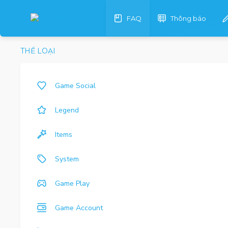
FAQ
Thông báo
THỂ LOẠI
Game Social
Legend
Items
System
Game Play
Game Account