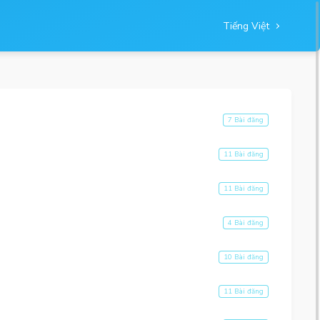
Tiếng Việt
7 Bài đăng
11 Bài đăng
11 Bài đăng
4 Bài đăng
10 Bài đăng
11 Bài đăng